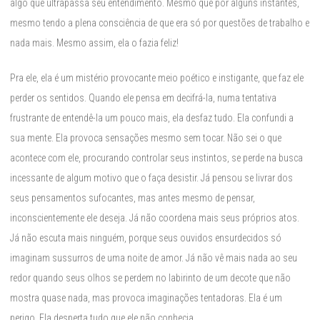
algo que ultrapassa seu entendimento. Mesmo que por alguns instantes,
mesmo tendo a plena consciência de que era só por questões de trabalho e
nada mais. Mesmo assim, ela o fazia feliz!
Pra ele, ela é um mistério provocante meio poético e instigante, que faz ele
perder os sentidos. Quando ele pensa em decifrá-la, numa tentativa
frustrante de entendê-la um pouco mais, ela desfaz tudo. Ela confundi a
sua mente. Ela provoca sensações mesmo sem tocar. Não sei o que
acontece com ele, procurando controlar seus instintos, se perde na busca
incessante de algum motivo que o faça desistir. Já pensou se livrar dos
seus pensamentos sufocantes, mas antes mesmo de pensar,
inconscientemente ele deseja. Já não coordena mais seus próprios atos.
Já não escuta mais ninguém, porque seus ouvidos ensurdecidos só
imaginam sussurros de uma noite de amor. Já não vê mais nada ao seu
redor quando seus olhos se perdem no labirinto de um decote que não
mostra quase nada, mas provoca imaginações tentadoras. Ela é um
perigo. Ela desperta tudo que ele não conhecia.