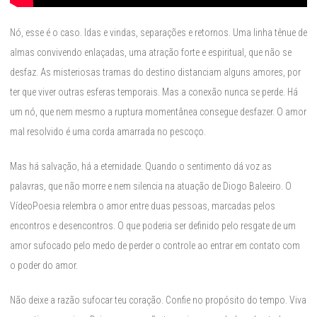
Nó, esse é o caso. Idas e vindas, separações e retornos. Uma linha tênue de
almas convivendo enlaçadas, uma atração forte e espiritual, que não se
desfaz. As misteriosas tramas do destino distanciam alguns amores, por
ter que viver outras esferas temporais. Mas a conexão nunca se perde. Há
um nó, que nem mesmo a ruptura momentânea consegue desfazer. O amor
mal resolvido é uma corda amarrada no pescoço.
Mas há salvação, há a eternidade. Quando o sentimento dá voz as
palavras, que não morre e nem silencia na atuação de Diogo Baleeiro. O
VídeoPoesia relembra o amor entre duas pessoas, marcadas pelos
encontros e desencontros. O que poderia ser definido pelo resgate de um
amor sufocado pelo medo de perder o controle ao entrar em contato com
o poder do amor.
Não deixe a razão sufocar teu coração. Confie no propósito do tempo. Viva