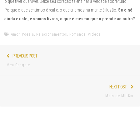
o que tiver que viver. Deixe seu coração te ensinar a verdade sobre tudo.
Porque o que sentimos é real e, o que criamos na mente é ilusão.
Se o nó
ainda existe, e somos livres, o que é mesmo que o prende ao outro?
Amor
,
Poesia
,
Relacionamentos
,
Romance
,
Vídeos
Post
Previous
PREVIOUS POST
navigation
post:
Meu Cangote
Nex
NEXT POST
pos
Mais de Mil Km