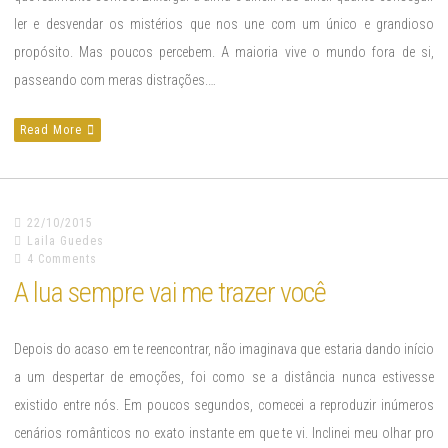
ler e desvendar os mistérios que nos une com um único e grandioso
propósito. Mas poucos percebem. A maioria vive o mundo fora de si,
passeando com meras distrações.…
Read More
22/10/2015
Laila Guedes
4 Comments
A lua sempre vai me trazer você
Depois do acaso em te reencontrar, não imaginava que estaria dando início
a um despertar de emoções, foi como se a distância nunca estivesse
existido entre nós. Em poucos segundos, comecei a reproduzir inúmeros
cenários românticos no exato instante em que te vi. Inclinei meu olhar pro