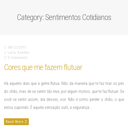
Category: Sentimentos Cotidianos
08/12/2015
Laila Guedes
0 Comments
Cores que me fazem flutuar
Há aqueles dias que a gente flutua. Não da maneira que te faz tirar os pés
do chão, mas de se sentir tão leve, por algum motivo, que te faz flutuar. Se
você se sentir assim, dia desses, voe. Não é como perder o chão, o que
estou supondo. É aquela sensação sutil, a segurança…
Read More