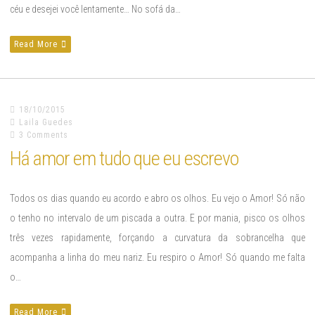
céu e desejei você lentamente… No sofá da…
Read More
18/10/2015
Laila Guedes
3 Comments
Há amor em tudo que eu escrevo
Todos os dias quando eu acordo e abro os olhos. Eu vejo o Amor! Só não
o tenho no intervalo de um piscada a outra. E por mania, pisco os olhos
três vezes rapidamente, forçando a curvatura da sobrancelha que
acompanha a linha do meu nariz. Eu respiro o Amor! Só quando me falta
o…
Read More